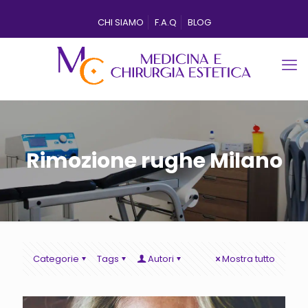
CHI SIAMO
F.A.Q
BLOG
Rimozione rughe Milano
Categorie
Tags
Autori
Mostra tutto